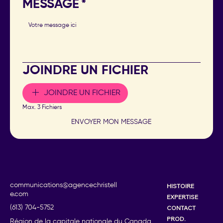
MESSAGE
*
JOINDRE UN FICHIER
JOINDRE UN FICHIER
Max. 3 Fichiers
ENVOYER MON MESSAGE
communications@agencechristell
HISTOIRE
e.com
EXPERTISE
CONTACT
(613) 704-5752
PROD.
Région de la capitale nationale du Canada